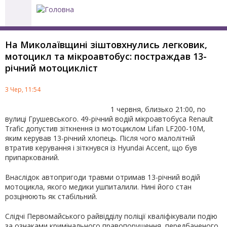
Jump to navigation
На Миколаївщині зіштовхнулись легковик,
мотоцикл та мікроавтобус: постраждав 13-
річний мотоцикліст
Пошукова
АВТОРИЗАЦІЯ
3 Чер, 11:54
форма
1 червня, близько 21:00, по
вулиці Грушевського. 49-річний водій мікроавтобуса Renault
Trafic допустив зіткнення із мотоциклом Lifan LF200-10M,
яким керував 13-річний хлопець. Після чого малолітній
втратив керування і зіткнувся із Hyundai Accent, що був
припаркований.
Внаслідок автопригоди травми отримав 13-річний водій
мотоцикла, якого медики ушпиталили. Нині його стан
розцінюють як стабільний.
Слідчі Первомайського райвідділу поліції кваліфікували подію
за ознаками кримінального правопорушення, передбаченого