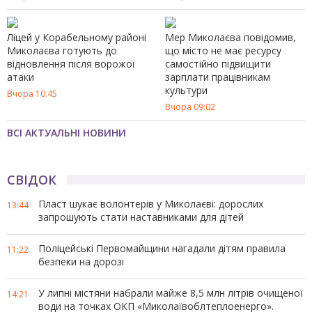
Ліцей у Корабельному районі
Мер Миколаєва повідомив,
Миколаєва готують до
що місто не має ресурсу
відновлення після ворожої
самостійно підвищити
атаки
зарплати працівникам
культури
Вчора 10:45
Вчора 09:02
ВСІ АКТУАЛЬНІ НОВИНИ
СВІДОК
Пласт шукає волонтерів у Миколаєві: дорослих
13:44
запрошують стати наставниками для дітей
Поліцейські Первомайщини нагадали дітям правила
11:22
безпеки на дорозі
У липні містяни набрали майже 8,5 млн літрів очищеної
14:21
води на точках ОКП «Миколаївоблтеплоенерго».