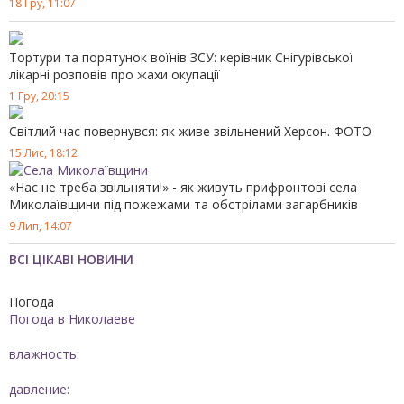
прибирають напливи на дорогах Миколаєва
18 Гру, 11:07
Зливав пальне із припаркованих вантажівок – у
09:12
Тортури та порятунок воїнів ЗСУ: керівник Снігурівської
Миколаївському районі поліцейські затримали
лікарні розповів про жахи окупації
підозрюваного у крадіжці
1 Гру, 20:15
Миколаївський баскетболіст у складі молодіжної
16:00
Світлий час повернувся: як живе звільнений Херсон. ФОТО
збірної України U-20 став чемпіоном Європи Дивізіону
B
15 Лис, 18:12
«Нас не треба звільняти!» - як живуть прифронтові села
Спортсмени Миколаївщини – переможці та призери
14:33
Миколаївщини під пожежами та обстрілами загарбників
Кубка України з легкої атлетики
9 Лип, 14:07
Викрав із квартири заощадження в іноземній валюті: у
11:20
ВСІ ЦІКАВІ НОВИНИ
Первомайську поліцейські повідомили про підозру
мешканцю сусідньої області
Погода
Погода в
Николаеве
У Миколаєві водій Renault збив п'ятирічного хлопчика
09:53
на самокаті
влажность:
Миколаївські спортсмени вибороли дві медалі на
13:24
давление:
національному чемпіонаті