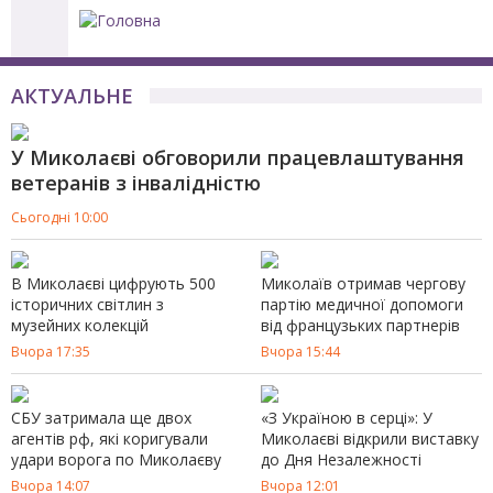
Jump to navigation
АКТУАЛЬНЕ
У Миколаєві обговорили працевлаштування
Пошукова
АВТОРИЗАЦІЯ
ветеранів з інвалідністю
Сьогодні 10:00
форма
В Миколаєві цифрують 500
Миколаїв отримав чергову
історичних світлин з
партію медичної допомоги
музейних колекцій
від французьких партнерів
Вчора 17:35
Вчора 15:44
СБУ затримала ще двох
«З Україною в серці»: У
агентів рф, які коригували
Миколаєві відкрили виставку
удари ворога по Миколаєву
до Дня Незалежності
Вчора 14:07
Вчора 12:01