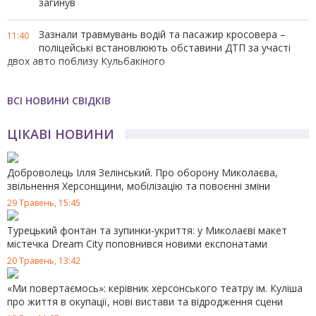
загинув
Зазнали травмувань водій та пасажир кросовера –
11:40
поліцейські встановлюють обставини ДТП за участі
двох авто поблизу Кульбакіного
Збував психотропи на таксі - на Миколаївщині
17:12
ВСІ НОВИНИ СВІДКІВ
поліцейські затримали мешканця сусідньої області
ЦІКАВІ НОВИНИ
Жителів Миколаївської громади запрошують пройти
15:51
анонімне опитування щодо підготовки до зими
Доброволець Ілля Зелінський. Про оборону Миколаєва,
У Миколаєві прибиратимуть аварійні дерева
10:42
звільнення Херсонщини, мобілізацію та повоєнні зміни
29 Травень, 15:45
У Баштанці поліцейський офіцер громади вручив
17:03
світловідбивні ліхтарики учасникам дорожнього руху
Турецький фонтан та зупинки-укриття: у Миколаєві макет
містечка Dream City поповнився новими експонатами
У Миколаєві поліцейські встановлюють обставини
20 Травень, 13:42
14:12
автопригоди за участі мототранспоту та пішохода
«Ми повертаємось»: керівник херсонського театру ім. Куліша
про життя в окупації, нові вистави та відродження сцени
Для безпеки водіїв і пішоходів: комунальники
12:21