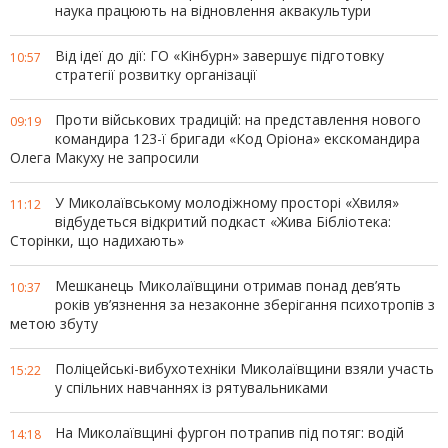
наука працюють на відновлення аквакультури
Від ідеї до дії: ГО «Кінбурн» завершує підготовку
10:57
стратегії розвитку організації
Проти військових традицій: на представлення нового
09:19
командира 123-ї бригади «Код Оріона» екскомандира
Олега Макуху не запросили
У Миколаївському молодіжному просторі «Хвиля»
11:12
відбудеться відкритий подкаст «Жива Бібліотека:
Сторінки, що надихають»
Мешканець Миколаївщини отримав понад дев’ять
10:37
років ув’язнення за незаконне зберігання психотропів з
метою збуту
Поліцейські-вибухотехніки Миколаївщини взяли участь
15:22
у спільних навчаннях із рятувальниками
На Миколаївщині фургон потрапив під потяг: водій
14:18