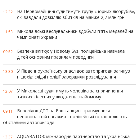
На Первомайщині судитимуть групу «чорних лісорубів»,
12:32
які завдали довкіллю збитків на майже 2,7 млн грн
Миколаївські веслувальники здобули п’ять медалей на
11:53
чемпіонаті України
Безпека влітку: у Новому Бузі поліцейська навчала
09:52
дітей основним правилам поведінки
У Південноукраїнську внаслідок автопригоди загинув
13:30
пішохід: слідчі поліції завершили розслідування
У Миколаєві судитимуть чоловіка за спричинення
12:07
тяжких тілесних ушкоджень знайомому
Внаслідок ДТП на Баштанщині травмувався
09:11
неповнолітній пасажир - поліцейські встановлюють
обставини автопригоди
AQUABATOR: міжнародне партнерство та українська
13:37